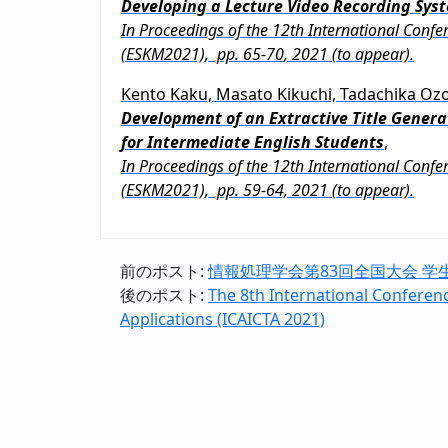
Developing a Lecture Video Recording Sys
In Proceedings of the 12th International Con
(ESKM2021),
pp. 65-70
, 2021 (to appear).
Kento Kaku, Masato Kikuchi, Tadachika Ozo
Development of an Extractive Title Genera
for Intermediate English Students
,
In Proceedings of the 12th International Con
(ESKM2021),
pp.
59-64, 2021 (to appear).
前のポスト:
情報処理学会第83回全国大会 学
後のポスト:
The 8th International Conferen
Applications (ICAICTA 2021)