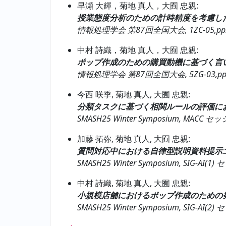
早瀬 大輝，菊地 真人，大囿 忠親:
授業態度分析のための計時精度を考慮し
情報処理学会 第87回全国大会, 1ZC-05,pp. 1
中村 詩織，菊地 真人，大囿 忠親:
ポップ作成のための購買動機に基づく言
情報処理学会 第87回全国大会, 5ZG-03,pp. 1
今西 咲季, 菊地 真人, 大囿 忠親:
分類タスクに基づく相関ルールの評価に
SMASH25 Winter Symposium, MACC セ
加藤 拓弥, 菊地 真人, 大囿 忠親:
質問対応中における自律型説明資料提示
SMASH25 Winter Symposium, SIG-AI(1) 
中村 詩織, 菊地 真人, 大囿 忠親:
小規模店舗におけるポップ作成のための
SMASH25 Winter Symposium, SIG-AI(2) 