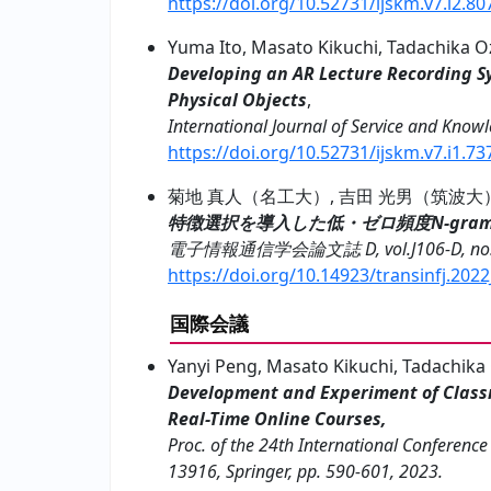
https://doi.org/10.52731/ijskm.v7.i2.80
Yuma Ito, Masato Kikuchi, Tadachika 
Developing an AR Lecture Recording Sy
Physical Objects
,
International Journal of Service and Know
https://doi.org/10.52731/ijskm.v7.i1.73
菊地 真人（名工大）, 吉田 光男（筑波大）
特徴選択を導入した低・ゼロ頻度N-gr
電子情報通信学会論文誌 D, vol.J106-D, no.1, 
https://doi.org/10.14923/transinfj.202
国際会議
Yanyi Peng, Masato Kikuchi, Tadachika
Development and Experiment of Clas
Real-Time Online Courses,
Proc. of the 24th International Conference 
13916, Springer, pp. 590-601, 2023.