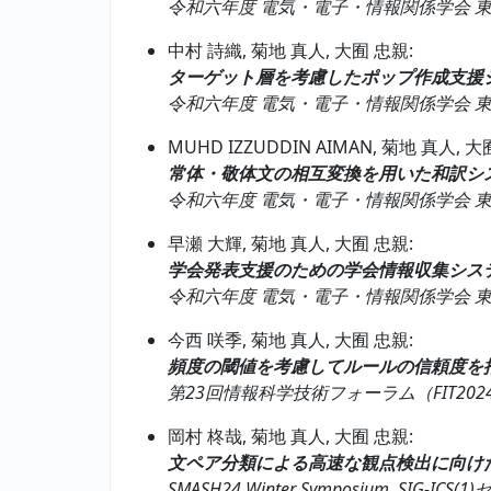
令和六年度 電気・電子・情報関係学会 東海支部連合
中村 詩織, 菊地 真人, 大囿 忠親:
ターゲット層を考慮したポップ作成支援
令和六年度 電気・電子・情報関係学会 東海支部連合
MUHD IZZUDDIN AIMAN, 菊地 真人, 大
常体・敬体文の相互変換を用いた和訳シ
令和六年度 電気・電子・情報関係学会 東海支部連合
早瀬 大輝, 菊地 真人, 大囿 忠親:
学会発表支援のための学会情報収集シス
令和六年度 電気・電子・情報関係学会 東海支部連合
今西 咲季, 菊地 真人, 大囿 忠親:
頻度の閾値を考慮してルールの信頼度を
第23回情報科学技術フォーラム（FIT2024）, 7h-
岡村 柊哉, 菊地 真人, 大囿 忠親:
文ペア分類による高速な観点検出に向け
SMASH24 Winter Symposium, SIG-ICS(1