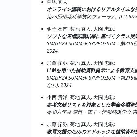
菊地 真人:
オンライン講義におけるリアルタイムな
第23回情報科学技術フォーラム（FIT2024）,
金子 友南, 菊地 真人, 大囿 忠親:
ソフトな表情認識結果に基づくクラス受
SMASH24 SUMMER SYMPOSIUM（第2
2024.
加藤 拓弥, 菊地 真人, 大囿 忠親:
LLMを用いた補助資料提示による教育支
SMASH24 SUMMER SYMPOSIUM（第
なし), 2024.
小西 貴洋, 菊地 真人, 大囿 忠親:
参考文献リストを対象とした学会名曖昧
令和六年度 電気・電子・情報関係学会 東海支部連合
加藤 拓弥, 菊地 真人, 大囿 忠親:
教育支援のためのアドホックな補助資料