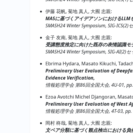
伊藤 花帆, 菊地 真人, 大囿 忠親:
MASに基づくアイデアソンにおけるLLM
SMASH24 Winter Symposium, SIG-ICS(2
金子 友南, 菊地 真人, 大囿 忠親:
受講態度推定に向けた既存の表情認識モ
SMASH24 Winter Symposium, SIG-AI(2)
Ebrima Hydara, Masato Kikuchi, Tadac
Preliminary User Evaluation of Deepfa
Evidence Verification,
情報処理学会 第86回全国大会, 4U-01, pp. 1–
Ezoa Avotchi Michel Djangoran, Masato
Preliminary User Evaluation of West A
情報処理学会 第86回全国大会, 4T-03, pp. 1–
岡村 柊哉, 菊地 真人, 大囿 忠親:
文ペア分類に基づく観点検出における負