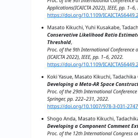
Proc. of the 9th International Conference
Applications(ICAICTA 2022), IEEE, pp. 1–6,
https://doi.org/10.1109/ICAICTA56449
Masato Kikuchi, Yuhi Kusakabe, Tadac
Conservative Likelihood Ratio Estimat
Threshold
,
Proc. of the 9th International Conference
(ICAICTA 2022), IEEE, pp. 1–6,
2022.
https://doi.org/10.1109/ICAICTA56449
Koki Yasue, Masato Kikuchi, Tadachika
Developing a Meta-AR Space Construc
Proc. of the 29th International Conferenc
Springer, pp. 222–231, 2022.
https://doi.org/10.1007/978-3-031-274
Shogo Anda, Masato Kikuchi, Tadachik
Developing a Component Comment Extr
Proc. of the 12th International Congress o