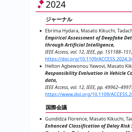
2024
ジャーナル
Ebrima Hydara, Masato Kikuchi, Tadac
Empirical Assessment of Deepfake Dete
through Artificial Intelligence,
IEEE Access, vol. 12, IEEE, pp. 151188–15
https://doi.org/10.1109/ACCESS.2024.
Helton Agbewonou Yawovi, Masato Kik
Responsibility Evaluation in Vehicle C
data,
IEEE Access, vol. 12, IEEE, pp. 49962–4997
https://www.doi.org/10.1109/ACCESS.
国際会議
Gundidza Florence, Masato Kikuchi, T
Enhanced Classification of Delay Risk