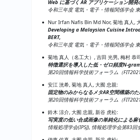
Web に基づく AR アプリケーション開
令和三年度 電気・電子・情報関係学会 東海支部連
Nur Irfan Nafis Bin Md Nor, 菊地 真人
Developing a Malaysian Cuisine Intro
BERT,
令和三年度 電気・電子・情報関係学会 東海支部連
菊地 真人（名工大）, 吉田 光男, 梅村 
特徴選択を導入した低・ゼロ頻度N-gra
第20回情報科学技術フォーラム（FIT2021）, pp
安江 洸希, 菊地 真人, 大囿 忠親:
固定物のみからなるメタAR空間構築のた
第20回情報科学技術フォーラム（FIT2021）, pp
鈴木 涼介, 大囿 忠親, 新谷 虎松:
写実度の低い合成画像の単純化による麻
情報処理学会(IPSJ), 情報処理学会第83回全国大会, vo
伊東 佑真, 大囿 忠親, 新谷 虎松: