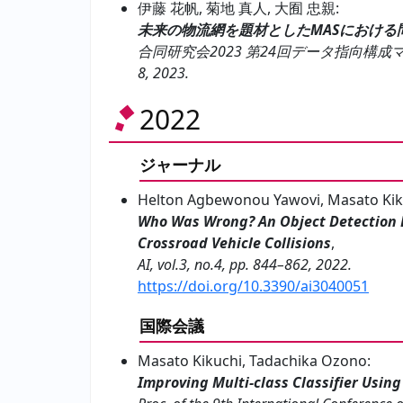
伊藤 花帆, 菊地 真人, 大囿 忠親:
未来の物流網を題材としたMASにおける
合同研究会2023 第24回データ指向構成マイ
8, 2023.
2022
ジャーナル
Helton Agbewonou Yawovi, Masato Kik
Who Was Wrong? An Object Detection 
Crossroad Vehicle Collisions
,
AI, vol.3, no.4, pp. 844–862, 2022.
https://doi.org/10.3390/ai3040051
国際会議
Masato Kikuchi, Tadachika Ozono:
Improving Multi-class Classifier Using