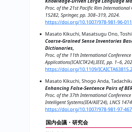
Knowledge-Driven Large Language Mo
Proc. of the 21st Pacific Rim International 
15282, Springer, pp. 308–319, 2024.
https://doi.org/10.1007/978-981-96-01
Masato Kikuchi, Masatsugu Ono, Toshi
Coarse-Grained Sense Inventories Ba
Dictionaries,
Proc. of the 11th International Conferenc
Applications(ICAICTA’24),IEEE, pp. 1–6, 20
https://doi.org/10.1109/ICAICTA63815
Masato Kikuchi, Shogo Anda, Tadachik
Enhancing False-Sentence Pairs of BE
Proc. of the 37th International Conference
Intelligent Systems(IEA/AIE’24), LNCS 147
https://doi.org/10.1007/978-981-97-46
国内会議・研究会