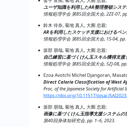
金子 友南, 菊地 真人, 大囿 忠親:
ユーザ知識を利用したAR整理整頓システ
情報処理学会 第85回全国大会, 2ZE-07, pp.1
鈴木 伶奈, 菊地 真人, 大囿 忠親:
ARを利用したスケッチ支援におけるペン
情報処理学会 第85回全国大会, 1S-04, pp. 1–
坂部 朋哉, 菊地 真人, 大囿 忠親:
自己練習に基づくけん玉スキル獲得支援
情報処理学会 第85回全国大会, 5ZJ-08, pp. 1
Ezoa Avotchi Michel Djangoran, Masato
Direct Calorie Classification of West 
Proc. of the Japanese Society for Artificial
https://doi.org/10.11517/pjsai.JSAI202
坂部 朋哉, 菊地 真人, 大囿 忠親:
画像に基づくけん玉指導支援システムの実
第40回身体知研究会, pp. 1–6, 2023.