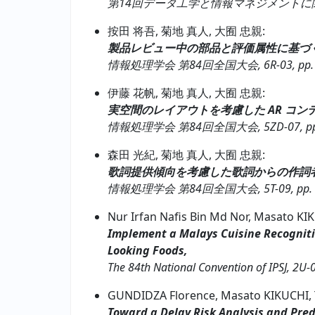
第14回データ工学と情報マネジメントに関するフォーラ
按田 将吾, 菊地 真人, 大囿 忠親:
製品レビュー中の部品と評価属性に基づ
情報処理学会 第84回全国大会, 6R-03, pp. 1–
伊藤 花帆, 菊地 真人, 大囿 忠親:
実空間のレイアウトを考慮した AR コン
情報処理学会 第84回全国大会, 5ZD-07, pp. 1
森田 光紀, 菊地 真人, 大囿 忠親:
歌詞提供傾向を考慮した歌詞からの作詞
情報処理学会 第84回全国大会, 5T-09, pp. 1–
Nur Irfan Nafis Bin Md Nor, Masato K
Implement a Malays Cuisine Recogniti
Looking Foods,
The 84th National Convention of IPSJ, 2U-0
GUNDIDZA Florence, Masato KIKUCHI,
Toward a Delay Risk Analysis and Pred