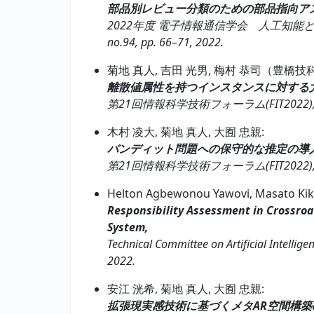
部品別レビュー分類のための部品指向ア
2022年度 電子情報通信学会 人工知能と知能処理
no.94, pp. 66–71, 2022.
菊地 真人, 吉田 光男, 梅村 恭司（豊橋技科
離散値属性を持つインスタンスに対する
第21回情報科学技術フォーラム(FIT2022), CD-006
木村 凌大, 菊地 真人, 大囿 忠親:
バンディット問題への保守的な推定の導
第21回情報科学技術フォーラム(FIT2022), F-040 
Helton Agbewonou Yawovi, Masato Kik
Responsibility Assessment in Crossro
System,
Technical Committee on Artificial Intelli
2022.
安江 洸希, 菊地 真人, 大囿 忠親:
拡張現実感技術に基づくメタAR空間構築