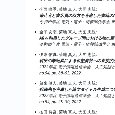
今西 咲季, 菊地 真人, 大囿 忠親:
来店者と書店員の双方を考慮した書籍のA
令和四年度 電気・電子・情報関係学会 東海支部連合
金子 友南, 菊地 真人, 大囿 忠親:
ARを利用したグループ間における物の定
令和四年度 電気・電子・情報関係学会 東海支部連合
伊東 佑真, 菊地 真人, 大囿 忠親:
現実の筆記具による仮想資料への直接的
2022年度 電子情報通信学会 人工知能と知能処
no.94, pp. 88–93, 2022.
賀来 健人, 菊地 真人, 大囿 忠親:
投稿先を考慮した論文タイトル生成につ
2022年度 電子情報通信学会 人工知能と知能処理
no.94, pp. 25–30, 2022.
按田 将吾, 菊地 真人, 大囿 忠親: