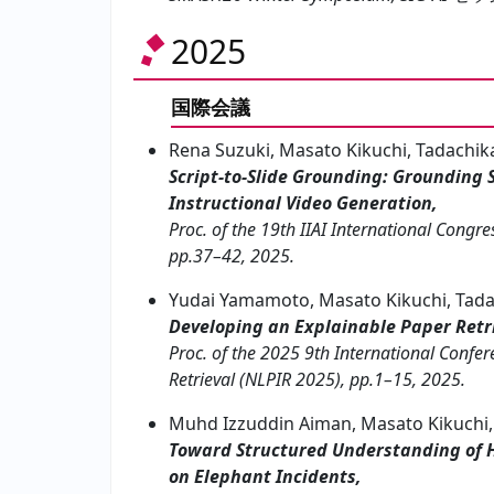
2025
国際会議
Rena Suzuki, Masato Kikuchi, Tadachi
Script-to-Slide Grounding: Grounding S
Instructional Video Generation,
Proc. of the 19th IIAI International Congr
pp.37–42, 2025.
Yudai Yamamoto, Masato Kikuchi, Tad
Developing an Explainable Paper Retri
Proc. of the 2025 9th International Conf
Retrieval (NLPIR 2025), pp.1–15, 2025.
Muhd Izzuddin Aiman, Masato Kikuchi,
Toward Structured Understanding of 
on Elephant Incidents,