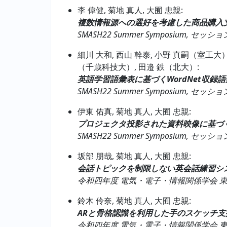
李 偉健, 菊地 真人, 大囿 忠親:
複数情報源への選好を考慮した商品購入
SMASH22 Summer Symposium, セッション
細川 大和, 西山 幹泰, 小野 真嗣（室工大）
（千歳科技大）, 田邉 鉄（北大）:
英語学習語彙表に基づくWordNet収録
SMASH22 Summer Symposium, セッション
伊東 佑真, 菊地 真人, 大囿 忠親:
プロジェクタ投影された資料映像に基づ
SMASH22 Summer Symposium, セッション
坂部 朋哉, 菊地 真人, 大囿 忠親:
会話トピックを制限しない英会話練習シ
令和四年度 電気・電子・情報関係学会 東海支部連合大
鈴木 伶奈, 菊地 真人, 大囿 忠親:
ARと骨格認識を利用した手のスケッチ支
令和四年度 電気・電子・情報関係学会 東海支部連合