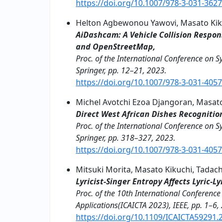
https://doi.org/10.1007/978-3-031-362
Helton Agbewonou Yawovi, Masato Kik
AiDashcam: A Vehicle Collision Respon
and OpenStreetMap,
Proc. of the International Conference on
Springer, pp. 12–21, 2023.
https://doi.org/10.1007/978-3-031-405
Michel Avotchi Ezoa Djangoran, Masato
Direct West African Dishes Recognition
Proc. of the International Conference on
Springer, pp. 318–327, 2023.
https://doi.org/10.1007/978-3-031-405
Mitsuki Morita, Masato Kikuchi, Tadac
Lyricist-Singer Entropy Affects Lyric-L
Proc. of the 10th International Conferenc
Applications(ICAICTA 2023), IEEE, pp. 1–6,
https://doi.org/10.1109/ICAICTA59291