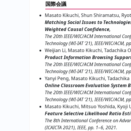
国際会議
Masato Kikuchi, Shun Shiramatsu, Ryo
Matching Social Issues to Technologies
Weighted Causal Confidence,
The 20th IEEE/WIC/ACM International Confe
Technology (WI-IAT ’21), IEEE/WIC/ACM, p
Weijian Li, Masato Kikuchi, Tadachika 
Product Information Browsing Support
The 20th IEEE/WIC/ACM International Confe
Technology (WI-IAT ’21), IEEE/WIC/ACM, p
Yanyi Peng, Masato Kikuchi, Tadachika
Online Classroom Evaluation System B
The 20th IEEE/WIC/ACM International Confe
Technology (WI-IAT ’21), IEEE/WIC/ACM, p
Masato Kikuchi, Mitsuo Yoshida, Kyoj
Feature Selective Likelihood Ratio Es
The 8th International Conference on Advan
(ICAICTA 2021), IEEE, pp. 1
–
6, 2021.