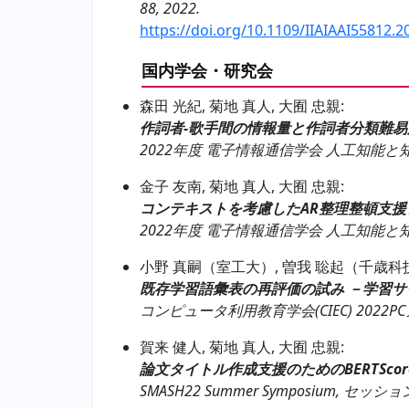
88, 2022.
https://doi.org/10.1109/IIAIAAI55812.
国内学会・研究会
森田 光紀, 菊地 真人, 大囿 忠親:
作詞者-歌手間の情報量と作詞者分類難易
2022年度 電子情報通信学会 人工知能と知能処理研
金子 友南, 菊地 真人, 大囿 忠親:
コンテキストを考慮したAR整理整頓支援
2022年度 電子情報通信学会 人工知能と知能処理研
小野 真嗣（室工大）, 曽我 聡起（千歳科技
既存学習語彙表の再評価の試み －学習サ
コンピュータ利用教育学会(CIEC) 2022PCカン
賀来 健人, 菊地 真人, 大囿 忠親:
論文タイトル作成支援のためのBERTSc
SMASH22 Summer Symposium, セッション