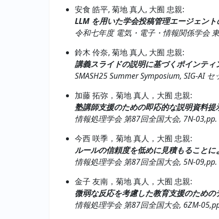
安食 皓平, 菊地 真人, 大囿 忠親:
LLM を用いた学会投稿管理エージェント
令和七年度 電気・電子・情報関係学会 東海支部連合
鈴木 伶奈, 菊地 真人, 大囿 忠親:
講義スライドの説明に基づくポインティ
SMASH25 Summer Symposium, SIG-AI セ
加藤 拓弥，菊地 真人，大囿 忠親:
塾講師支援のための即応的な説明資料提
情報処理学会 第87回全国大会, 7N-03,pp. 1–
今西 咲季，菊地 真人，大囿 忠親:
ルールの信頼度を低めに見積もることに
情報処理学会 第87回全国大会, 5N-09,pp. 1–
金子 友南，菊地 真人，大囿 忠親:
微弱な反応を考慮した教育支援のための
情報処理学会 第87回全国大会, 6ZM-05,pp. 1