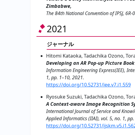
Zimbabwe,
The 84th National Convention of IPSJ, 6R-
2021
ジャーナル
Hitomi Kataoka, Tadachika Ozono, Tor
Developing an AR Pop-up Picture Book 
Information Engineering Express(IEE), Intern
1, pp. 1–10, 2021.
https://doi.org/10.52731/iee.v7.i1.559
Ryosuke Suzuki, Tadachika Ozono, Tor
A Context-aware Image Recognition Sys
International Journal of Service and Know
Applied Informatics (IIAI), vol. 5, no. 1, pp
https://doi.org/10.52731/ijskm.v5.i1.56