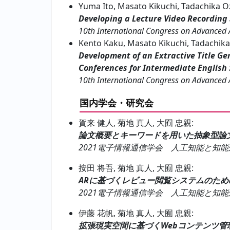
Yuma Ito, Masato Kikuchi, Tadachika O
Developing a Lecture Video Recording
10th International Congress on Advanced A
Kento Kaku, Masato Kikuchi, Tadachika
Development of an Extractive Title Ge
Conferences for Intermediate English
10th International Congress on Advanced A
国内学会・研究会
賀来 健人, 菊地 真人, 大囿 忠親:
論文概要とキーワードを用いた抽象型論
2021電子情報通信学会 人工知能と知能処理研究会(AI),
按田 将吾, 菊地 真人, 大囿 忠親:
ARに基づくレビュー閲覧システムのため
2021電子情報通信学会 人工知能と知能処理研究会(AI),
伊藤 花帆, 菊地 真人, 大囿 忠親:
拡張現実空間に基づくWebコンテンツ管