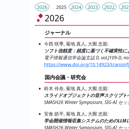
2026
2025
2024
2023
2022
202
2026
ジャーナル
今西 咲季, 菊地 真人, 大囿 忠親:
ソフト信頼度：頻度に基づく不確実性に
電子情報通信学会論文誌 D, vol.J109-D, no.1, 
https://www.doi.org/10.14923/transin
国内会議・研究会
鈴木 伶奈, 菊地 真人, 大囿 忠親:
スライドオブジェクトの音声スクリプトへ
SMASH26 Winter Symposium, SIG-AI セッ
安食 皓平, 菊地 真人, 大囿 忠親:
学会開催情報収集システムのためのLLM
SMASH26 Winter Symposium, SIG-AI セッ