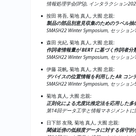
情報処理学会(IPSJ), インタラクション2022, 52-
按田 将吾, 菊地 真人, 大囿 忠親:
製品の部品別意見収集のためのラベル抽
SMASH22 Winter Symposium, セッション1-3,
森田 光紀, 菊地 真人, 大囿 忠親:
作詞者情報量が BERT に基づく作詞者
SMASH22 Winter Symposium, セッション1-
伊藤 花帆, 菊地 真人, 大囿 忠親:
デバイスの位置情報を利用した AR コン
SMASH22 Winter Symposium, セッション5-
菊地 真人, 大囿 忠親:
正則化による尤度比推定法を応用した多
第14回データ工学と情報マネジメントに関するフォーラ
日下部 友飛, 菊地 真人, 大囿 忠親:
閾値近傍の低頻度データに対する保守的