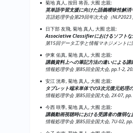
菊地 真人, 按田 将吾, 大囿 忠親:
英単語学習支援に向けた語義曖昧性解消
言語処理学会第29回年次大会（NLP2023）, C6-5
日下部 友飛, 菊地 真人, 大囿 忠親:
Associative Classifierにおけるソ
第15回データ工学と情報マネジメントに関するフォ
伊東 佑真, 菊地 真人, 大囿 忠親:
講義資料上への筆記方法の違いによる講
情報処理学会 第85回全国大会, pp.1-2, 202
安江 洸希, 菊地 真人, 大囿 忠親:
タブレット端末単体での3次元復元処理の
情報処理学会 第85回全国大会, 2X-07, pp. 1–
今西 咲季, 菊地 真人, 大囿 忠親:
講義動画視聴時における受講者の微弱な
情報処理学会 第85回全国大会, 7U-02, pp. 1–