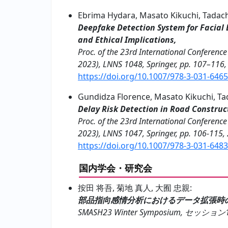
Ebrima Hydara, Masato Kikuchi, Tadac
Deepfake Detection System for Facial E
and Ethical Implications,
Proc. of the 23rd International Conference
2023), LNNS 1048, Springer, pp. 107–116,
https://doi.org/10.1007/978-3-031-646
Gundidza Florence, Masato Kikuchi, T
Delay Risk Detection in Road Construc
Proc. of the 23rd International Conference
2023), LNNS 1047, Springer, pp. 106-115,
https://doi.org/10.1007/978-3-031-648
国内学会・研究会
按田 将吾, 菊地 真人, 大囿 忠親:
部品指向感情分析におけるデータ拡張時
SMASH23 Winter Symposium, セッション1-3,