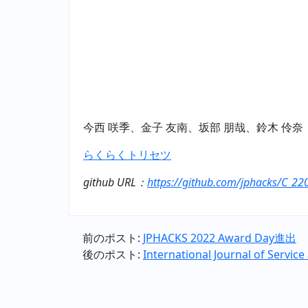
今西 咲季、金子 友南、坂部 朋哉、鈴木 伶奈
らくらくトリセツ
github URL：
https://github.com/jphacks/C_22
前のポスト:
JPHACKS 2022 Award Day進出
後のポスト:
International Journal of Servi