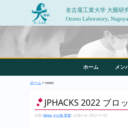
名古屋工業大学 大囿研
Ozono Laboratory, Nagoya 
ホーム
メン
ホーム
> news
JPHACKS 2022
分類:
News
,
その他
,
受賞
|
お知らせ:
2022-11-02