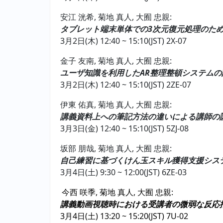
安江 洸希, 菊地 真人, 大囿 忠親:
タブレット端末単体での3次元復元処理のため
3月2日(木) 12:40 ~ 15:10(JST) 2X-07
金子 友南, 菊地 真人, 大囿 忠親:
ユーザ知識を利用したAR整理整頓システムの
3月2日(木) 12:40 ~ 15:10(JST) 2ZE-07
伊東 佑真, 菊地 真人, 大囿 忠親:
講義資料上への筆記方法の違いによる講師の
3月3日(金) 12:40 ~ 15:10(JST) 5ZJ-08
坂部 朋哉, 菊地 真人, 大囿 忠親:
自己練習に基づくけん玉スキル獲得支援シス
3月4日(土) 9:30 ~ 12:00(JST) 6ZE-03
今西 咲季, 菊地 真人, 大囿 忠親:
講義動画視聴時における受講者の微弱な反応
3月4日(土) 13:20 ~ 15:20(JST) 7U-02