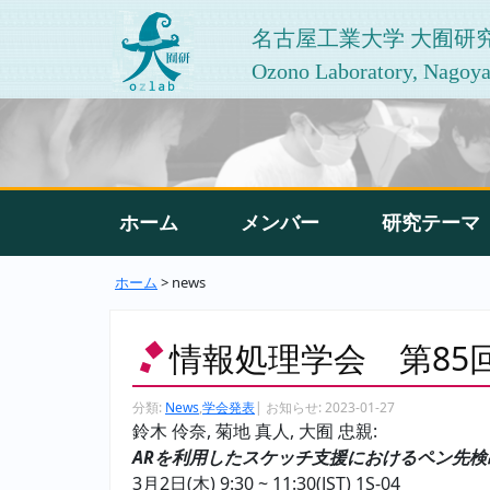
名古屋工業大学 大囿研
Ozono Laboratory, Nagoya 
ホーム
メンバー
研究テーマ
ホーム
> news
情報処理学会 第85
分類:
News
,
学会発表
|
お知らせ:
2023-01-27
鈴木 伶奈, 菊地 真人, 大囿 忠親:
ARを利用したスケッチ支援におけるペン先検
3月2日(木) 9:30 ~ 11:30(JST) 1S-04