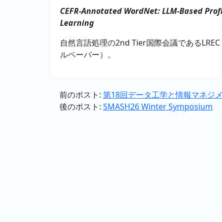
CEFR-Annotated WordNet: LLM-Based Prof
Learning
自然言語処理の2nd Tier国際会議であるLREC
ルペーパー）。
前のポスト:
第18回データ工学と情報マネジメ
後のポスト:
SMASH26 Winter Symposium