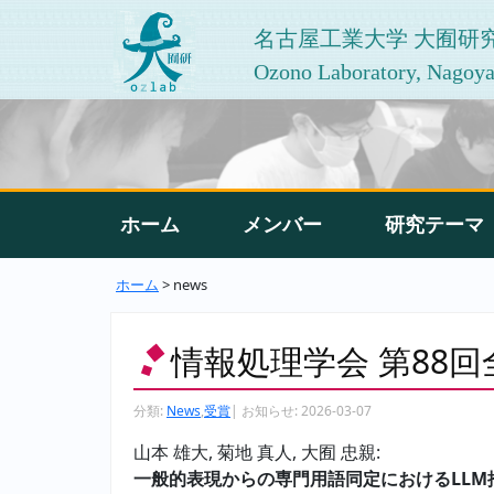
名古屋工業大学 大囿研
Ozono Laboratory, Nagoya 
ホーム
メンバー
研究テーマ
ホーム
> news
情報処理学会 第88
分類:
News
,
受賞
|
お知らせ:
2026-03-07
山本 雄大, 菊地 真人, 大囿 忠親:
一般的表現からの専門用語同定におけるLL