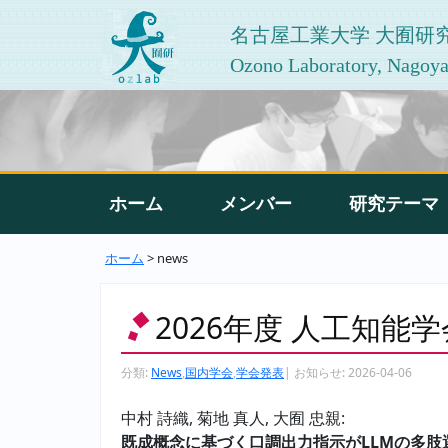
名古屋工業大学 大囿研
Ozono Laboratory, Nagoya 
ホーム
メンバー
研究テーマ
ホーム
> news
2026年度 人工知能
分類:
News
,
国内学会
,
学会発表
|
お知らせ:
2026-04-06
中村 詩織, 菊地 真人, 大囿 忠親:
既成概念に基づく口調出力指示がLLMの多肢