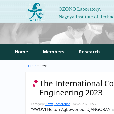
OZONO Laboratory.
Nagoya Institute of Techn
Home
Members
Research
Home
> news
The International C
Engineering 2023
Category:
News
,
Conference
|
News:
2023-05-26
YAWOVI Helton Agbewonou, DJANGOR