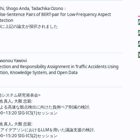
ジ
chi, Shogo Anda, Tadachika Ozono：
lse-Sentence Pairs of BERT-pair for Low-Frequency Aspect
送
tection
 2024に上記の論文が採択されました
り
wonou Yawovi
ection and Responsibility Assignment in Traffic Accidents Using
ction, Knowledge System, and Open Data
知能システム研究発表会>
地 真人, 大囿 忠親:
よる高速な観点検出に向けた負例ペア削減の検討.
:00~13:20 SIG-ICS(1)セッション
地 真人, 大囿 忠親:
くアイデアソンにおけるLLMを用いた議論支援の検討.
:00~15:20 SIG-ICS(2)セッション