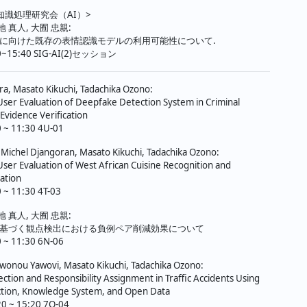
知識処理研究会（AI）>
地 真人, 大囿 忠親:
に向けた既存の表情認識モデルの利用可能性について.
20~15:40 SIG-AI(2)セッション
a, Masato Kikuchi, Tadachika Ozono:
User Evaluation of Deepfake Detection System in Criminal
l Evidence Verification
0 ~ 11:30 4U-01
 Michel Djangoran, Masato Kikuchi, Tadachika Ozono:
User Evaluation of West African Cuisine Recognition and
mation
 ~ 11:30 4T-03
地 真人, 大囿 忠親:
基づく観点検出における負例ペア削減効果について
0 ~ 11:30 6N-06
onou Yawovi, Masato Kikuchi, Tadachika Ozono:
ection and Responsibility Assignment in Traffic Accidents Using
ction, Knowledge System, and Open Data
20 ~ 15:20 7Q-04