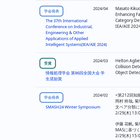
2024/04
Masato Kiku
学会発表
Enhancing Fa
Category De
The 37th International
IEA/AIE
Conference on Industrial,
Engineering & Other
Applications of Applied
Intelligent Systems(IEA/AIE 2024)
2024/03
Helton Agbe
受賞
Collision Det
Object Dete
情報処理学会 第86回全国大会 学
生奨励賞
2024/02
<第212回
学会発表
岡村 柊哉, 菊
文ペア分類に
SMASH24 Winter Symposium
2/29(木) 13
伊藤 花帆, 菊
MASに基づ
2/29(木) 15