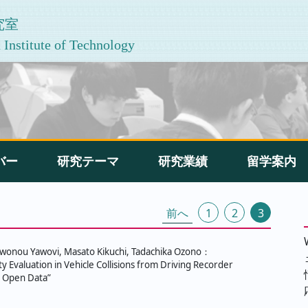
究室
Institute of Technology
バー
研究テーマ
研究業績
留学案内
投
前へ
1
2
3
稿
の
wonou Yawovi, Masato Kikuchi, Tadachika Ozono：
ty Evaluation in Vehicle Collisions from Driving Recorder
ペ
g Open Data”
ー