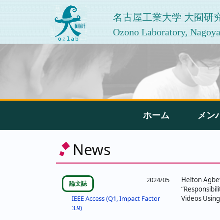
名古屋工業大学 大囿研
Ozono Laboratory, Nagoya 
ホーム
メン
News
2024/05
Helton Agbe
論文誌
“Responsibili
Videos Usin
IEEE Access (Q1, Impact Factor
3.9)