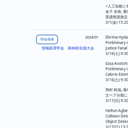
<人工知能と
金子 友南, 菊
受講態度推定
3/1(金) 15:
2024/01
Ebrima Hydar
学会発表
Preliminary 
Justice Facia
情報処理学会 第86回全国大会
3/16(土) 9:3
Ezoa Avotchi
Preliminary 
Calorie Esti
3/16(土) 9:30
岡村 柊哉, 菊
文ペア分類に
3/17(日) 9:3
Helton Agbew
Collision Det
Object Dete
3/17(日) 13: