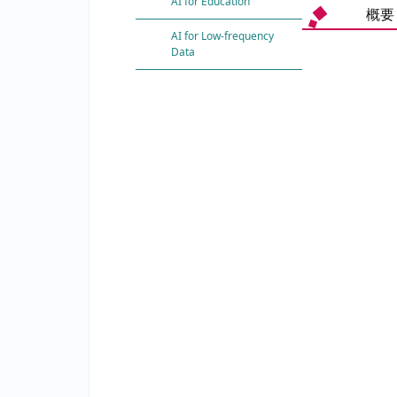
AI for Education
概要
AI for Low-frequency
Data