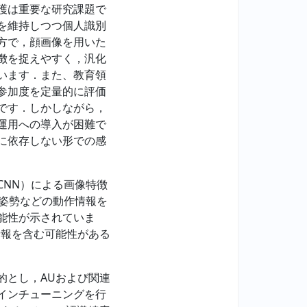
護は重要な研究課題で
を維持しつつ個人識別
方で，顔画像を用いた
徴を捉えやすく，汎化
います．また、教育領
参加度を定量的に評価
です．しかしながら，
運用への導入が困難で
に依存しない形での感
NN）による画像特徴
頭部姿勢などの動作情報を
能性が示されていま
情報を含む可能性がある
とし，AUおよび関連
ファインチューニングを行