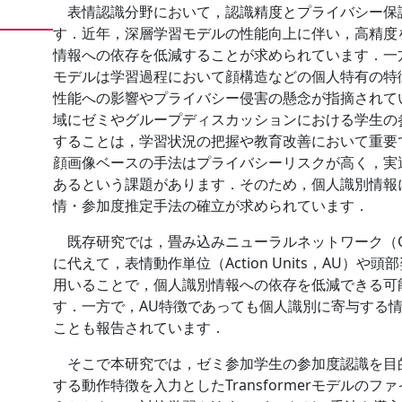
表情認識分野において，認識精度とプライバシー保
す．近年，深層学習モデルの性能向上に伴い，高精度
情報への依存を低減することが求められています．一
モデルは学習過程において顔構造などの個人特有の特
性能への影響やプライバシー侵害の懸念が指摘されて
域にゼミやグループディスカッションにおける学生の
することは，学習状況の把握や教育改善において重要
顔画像ベースの手法はプライバシーリスクが高く，実
あるという課題があります．そのため，個人識別情報
情・参加度推定手法の確立が求められています．
既存研究では，畳み込みニューラルネットワーク（C
に代えて，表情動作単位（Action Units，AU）や
用いることで，個人識別情報への依存を低減できる可
す．一方で，AU特徴であっても個人識別に寄与する
ことも報告されています．
そこで本研究では，ゼミ参加学生の参加度認識を目的
する動作特徴を入力としたTransformerモデルの