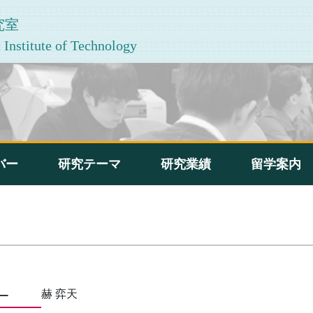
究室
Institute of Technology
バー
研究テーマ
研究業績
留学案内
赫 弈天
ー