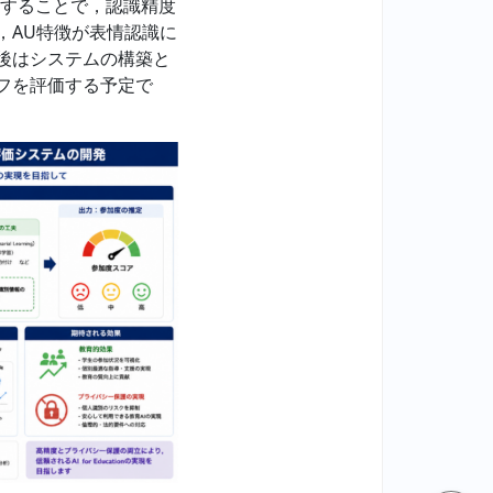
導入することで，認識精度
，AU特徴が表情認識に
後はシステムの構築と
フを評価する予定で