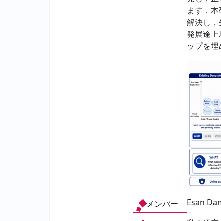
ます．本
解決し，
発展途上
ップを埋
Esan Dam
メンバー