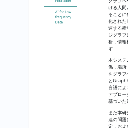
グラフベ
Education
ける人間
AI for Low-
ることに
frequency
化された
Data
連する衝
ジグラフ
析，情報
す．
本システ
係，場所
をグラフ
とGra
言語によ
アプロー
基づいた
また本研
連の問題
定，およ