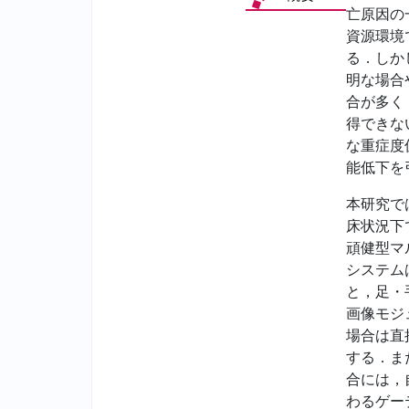
亡原因の
資源環境
る．しか
明な場合
合が多く
得できな
な重症度
能低下を
本研究で
床状況下
頑健型マ
システム
と，足・
画像モジ
場合は直
する．ま
合には，
わるゲー