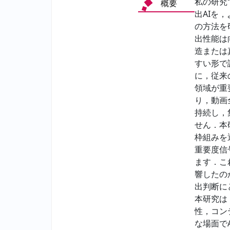
私の研究
概要
出AIを
の方法を
出性能は
造または
すい形で
に，従来
領域が重
り，動画
持続し，
せん．本研
枠組みを
重要度信
ます．こ
響したの
出判断に
本研究は
性，コン
な場面で