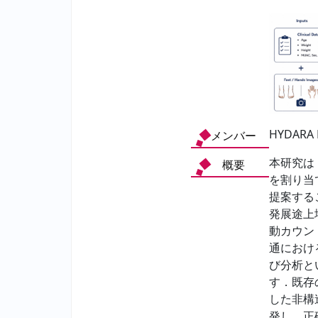
HYDARA 
メンバー
本研究は
概要
を割り当
提案する
発展途上
動カウン
通におけ
び分析と
す．既存
した非構
発し，正