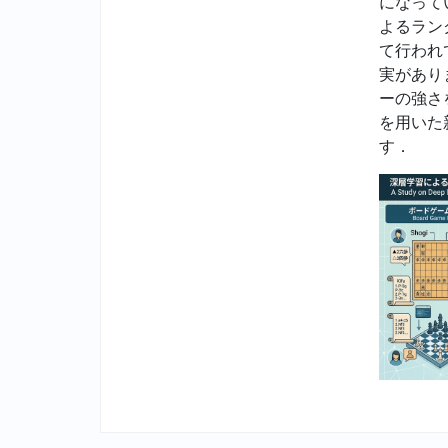
になって
よるラン
て行われ
実があり
ーの強さ
を用いた
す．