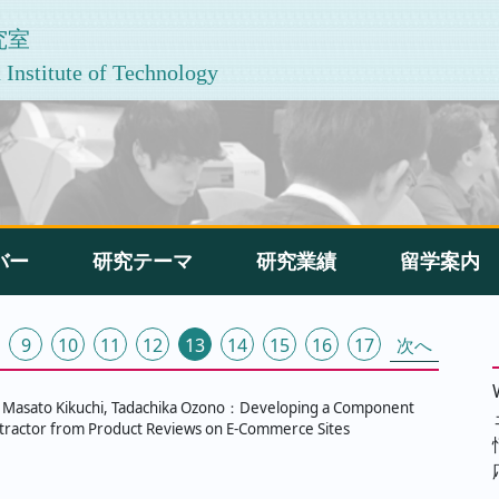
究室
Institute of Technology
バー
研究テーマ
研究業績
留学案内
9
10
11
12
13
14
15
16
17
次へ
 Masato Kikuchi, Tadachika Ozono：Developing a Component
ractor from Product Reviews on E-Commerce Sites