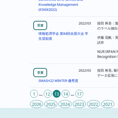
Knowledge Management
(ESKM2022)
2022/03
按田 将吾：
受賞
のラベル抽出
情報処理学会 第84回全国大会 学
伊藤 花帆：
生奨励賞
試作
NUR IRFAN N
Recognition 
2022/03
按田 将吾, 
受賞
データ拡張に
SMASH22 WINTER 優秀賞
投
1
…
12
13
14
…
17
稿
2026
2025
2024
2023
2022
2021
の