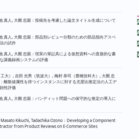
菊地 真人, 大囿 忠親：投稿先を考慮した論文タイトル生成について
菊地 真人, 大囿 忠親：部品別レビュー分類のための部品指向アスペ
法の試作
菊地 真人, 大囿 忠親：現実の筆記具による仮想資料への直接的な書
な講義録画システムの評価
工大）, 吉田 光男（筑波大）, 梅村 恭司（豊橋技科大）, 大囿 忠
：離散値属性を持つインスタンスに対する尤度比推定法の人工デ
効性評価
菊地 真人, 大囿 忠親：バンディット問題への保守的な推定の導入に
 Masato Kikuchi, Tadachika Ozono：Developing a Component
ractor from Product Reviews on E-Commerce Sites