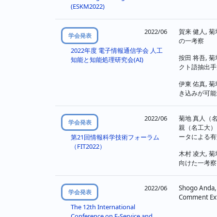
(ESKM2022)
ジ
送
2022/06
賀来 健人, 
学会発表
の一考察
り
2022年度 電子情報通信学会 人工
按田 将吾, 
知能と知能処理研究会(AI)
クト語抽出手
伊東 佑真, 
き込みが可能
2022/06
菊地 真人（名
学会発表
親（名工大）
ータによる有
第21回情報科学技術フォーラム
（FIT2022）
木村 凌大, 
向けた一考察
2022/06
Shogo Anda,
学会発表
Comment Ext
The 12th International
Conference on E-Service and