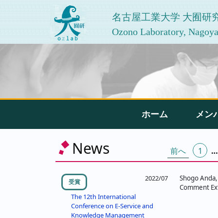
名古屋工業大学 大囿研
Ozono Laboratory, Nagoya 
ホーム
メン
投
News
前へ
1
…
稿
の
2022/07
Shogo Anda,
受賞
Comment Ext
ペ
The 12th International
Conference on E-Service and
ー
Knowledge Management