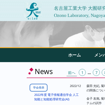
名古屋工業大学 大囿研
Ozono Laboratory, Nagoya 
ホーム
メン
投
News
前へ
1
…
7
稿
の
2022/12
森田 光紀, 
学会発表
の関係につい
ペ
2022年度 電子情報通信学会 人工
金子 友南, 
知能と知能処理研究会(AI)
ー
テムの試作