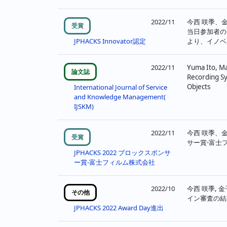
ジ
2022/11
今西 咲季、金子
受賞
送
当日参加者の
より、イノベ
JPHACKS Innovator認定
り
2022/11
Yuma Ito, Ma
論文誌
Recording Sys
Objects
International Journal of Service
and Knowledge Management(
IJSKM)
2022/11
今西 咲季、金
受賞
サー賞-富士
JPHACKS 2022 ブロックスポンサ
ー賞-富士フィルム株式会社
2022/10
今西 咲季, 金
その他
イン審査の結
JPHACKS 2022 Award Day進出