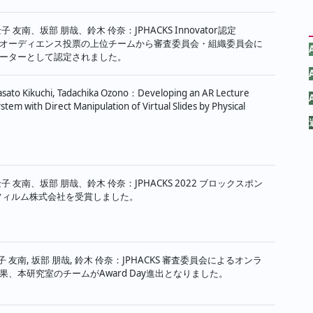
 友南、坂部 朋哉、鈴木 伶奈：JPHACKS Innovator認定
オーディエンス投票の上位チームから審査委員会・組織委員会に
ーターとして認定されました。
sato Kikuchi, Tadachika Ozono：Developing an AR Lecture
tem with Direct Manipulation of Virtual Slides by Physical
子 友南、坂部 朋哉、鈴木 伶奈：JPHACKS 2022 ブロックスポン
フィルム株式会社を受賞しました。
子 友南, 坂部 朋哉, 鈴木 伶奈：JPHACKS 審査委員会によるオンラ
果、本研究室のチームがAward Day進出となりました。