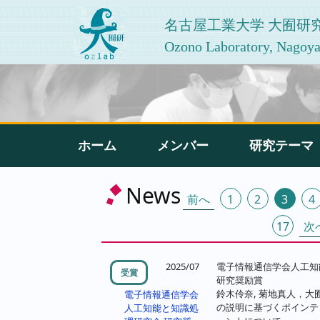
名古屋工業大学 大囿研
Ozono Laboratory, Nagoya 
ホーム
メンバー
研究テーマ
投
News
前へ
1
2
3
4
稿
17
次
の
ペ
2025/07
電子情報通信学会人工知
受賞
研究奨励賞
ー
鈴木伶奈, 菊地真人，
電子情報通信学会
の説明に基づくポインテ
人工知能と知識処