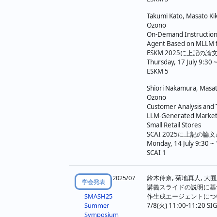
Takumi Kato, Masato Kik
Ozono
On-Demand Instructiona
Agent Based on MLLM f
ESKM 2025に上記の
Thursday, 17 July 9:30 
ESKM 5
Shiori Nakamura, Masat
Ozono
Customer Analysis and 
LLM-Generated Marketi
Small Retail Stores
SCAI 2025に上記の
Monday, 14 July 9:30 ~
SCAI 1
2025/07
鈴木伶奈, 菊地真人, 大囿
学会発表
講義スライドの説明に基
作生成エージェントにつ
SMASH25
7/8(火) 11:00-11:20 SIG
Summer
Symposium