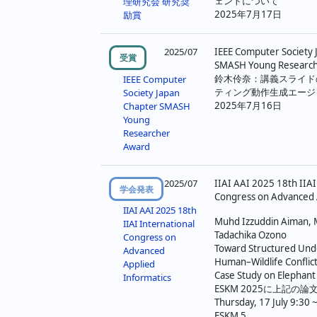
ジ
ェントについて
理研究会 研究奨
2025年7月17日
励賞
送
り
2025/07
IEEE Computer Society 
受賞
SMASH Young Researc
鈴木伶奈：講義スライド
IEEE Computer
ティング動作生成エージ
Society Japan
2025年7月16日
Chapter SMASH
Young
Researcher
Award
2025/07
IIAI AAI 2025 18th IIAI
学会発表
Congress on Advanced 
IIAI AAI 2025 18th
Muhd Izzuddin Aiman, M
IIAI International
Tadachika Ozono
Congress on
Toward Structured Und
Advanced
Human–Wildlife Conflic
Applied
Case Study on Elephant
Informatics
ESKM 2025に上記の
Thursday, 17 July 9:30 
ESKM 5