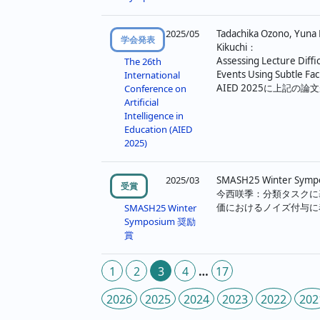
2025/05
Tadachika Ozono, Yuna
学会発表
Kikuchi：
Assessing Lecture Diff
The 26th
Events Using Subtle Fac
International
AIED 2025に上記の
Conference on
Artificial
Intelligence in
Education (AIED
2025)
2025/03
SMASH25 Winter Sym
受賞
今西咲季：分類タスクに
価におけるノイズ付与に
SMASH25 Winter
Symposium 奨励
賞
投
1
2
3
4
…
17
稿
2026
2025
2024
2023
2022
202