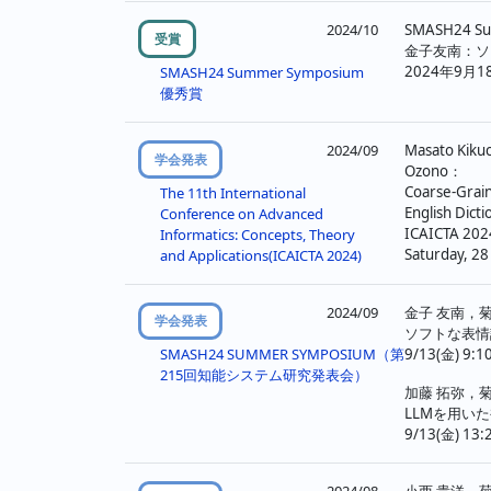
ジ
2024/10
SMASH24 S
受賞
金子友南：ソ
送
2024年9月1
SMASH24 Summer Symposium
優秀賞
り
2024/09
Masato Kikuc
学会発表
Ozono：
Coarse-Grai
The 11th International
English Dicti
Conference on Advanced
ICAICTA
Informatics: Concepts, Theory
Saturday, 28
and Applications(ICAICTA 2024)
2024/09
金子 友南，菊
学会発表
ソフトな表情
9/13(金) 9:
SMASH24 SUMMER SYMPOSIUM（第
215回知能システム研究発表会）
加藤 拓弥，菊
LLMを用い
9/13(金) 1
2024/08
小西 貴洋，菊