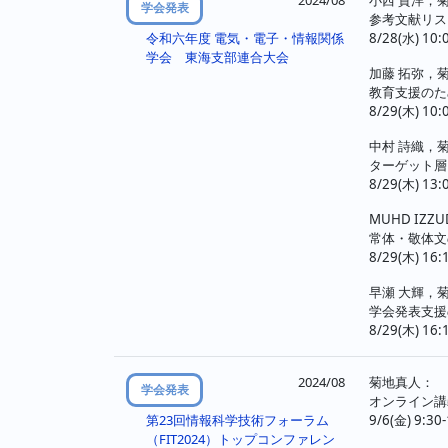
学会発表
参考文献リス
8/28(水) 10:
令和六年度 電気・電子・情報関係
学会 東海支部連合大会
加藤 拓弥，菊
教育支援のた
8/29(木) 10:
中村 詩織，菊
ターゲット層
8/29(木) 13:
MUHD IZZ
常体・敬体文
8/29(木) 16:
早瀬 大輝，菊
学会発表支援
8/29(木) 16:
2024/08
菊地真人：
学会発表
オンライン講
9/6(金) 9:
第23回情報科学技術フォーラム
（FIT2024）トップコンファレン