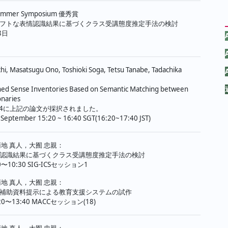
ummer Symposium 優秀賞
フトな表情認識結果に基づくクラス受講態度推定手法の検討
8日
hi, Masatsugu Ono, Toshioki Soga, Tetsu Tanabe, Tadachika
ned Sense Inventories Based on Semantic Matching between
onaries
 2024に上記の論文が採択されました。
 September 15:20 ~ 16:40 SGT(16:20~17:40 JST)
地 真人，大囿 忠親：
認識結果に基づくクラス受講態度推定手法の検討
10〜10:30 SIG-ICSセッション1
地 真人，大囿 忠親：
た補助資料提示による教育支援システムの試作
3:20〜13:40 MACCセッション(18)
地 真人，大囿 忠親：