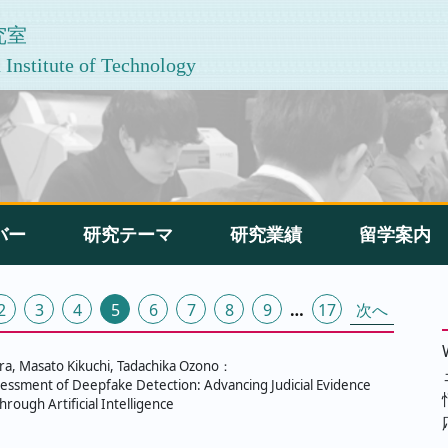
究室
Institute of Technology
バー
研究テーマ
研究業績
留学案内
2
3
4
5
6
7
8
9
…
17
次へ
ra, Masato Kikuchi, Tadachika Ozono：
sessment of Deepfake Detection: Advancing Judicial Evidence
through Artificial Intelligence