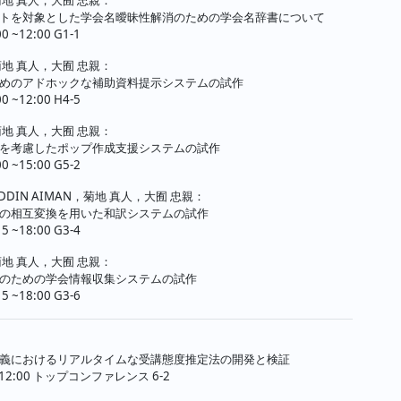
トを対象とした学会名曖昧性解消のための学会名辞書について
00 ~12:00 G1-1
地 真人，大囿 忠親：
めのアドホックな補助資料提示システムの試作
00 ~12:00 H4-5
地 真人，大囿 忠親：
を考慮したポップ作成支援システムの試作
00 ~15:00 G5-2
UDDIN AIMAN，菊地 真人，大囿 忠親：
の相互変換を用いた和訳システムの試作
15 ~18:00 G3-4
地 真人，大囿 忠親：
のための学会情報収集システムの試作
15 ~18:00 G3-6
義におけるリアルタイムな受講態度推定法の開発と検証
30-12:00 トップコンファレンス 6-2