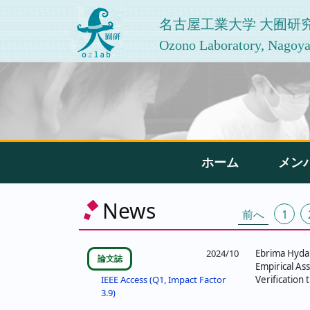
名古屋工業大学 大囿研
Ozono Laboratory, Nagoya 
ホーム
メン
投
News
前へ
1
稿
の
2024/10
Ebrima Hyda
論文誌
Empirical As
ペ
Verification 
IEEE Access (Q1, Impact Factor
3.9)
ー