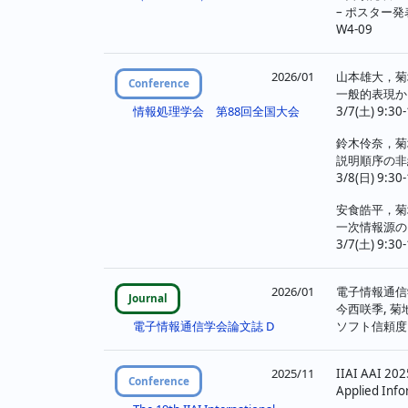
– ポスター発
W4-09
2026/01
山本雄大，菊
Conference
一般的表現か
3/7(土) 9:30
情報処理学会 第88回全国大会
鈴木伶奈，菊
説明順序の非
3/8(日) 9:30
安食皓平，菊
一次情報源の
3/7(土) 9:30
2026/01
電子情報通信
Journal
今西咲季, 菊
ソフト信頼度
電子情報通信学会論文誌 D
2025/11
IIAI AAI 202
Conference
Applied Info