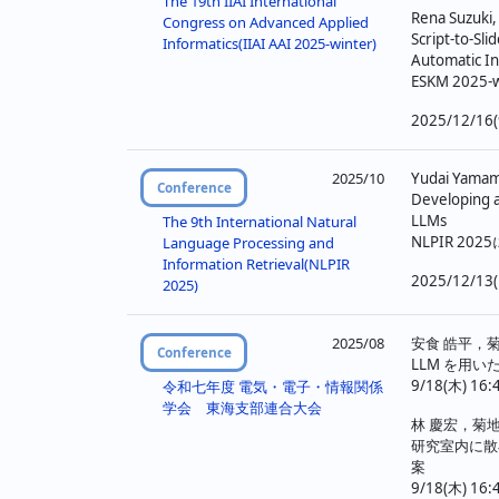
The 19th IIAI International
Rena Suzuki,
Congress on Advanced Applied
Script-to-Sl
Informatics(IIAI AAI 2025-winter)
Automatic In
ESKM 20
2025/12/16(
2025/10
Yudai Yamam
Conference
Developing a
LLMs
The 9th International Natural
NLPIR 2
Language Processing and
Information Retrieval(NLPIR
2025/12/13(1
2025)
2025/08
安食 皓平，菊
Conference
LLM を用
9/18(木) 16:
令和七年度 電気・電子・情報関係
学会 東海支部連合大会
林 慶宏，菊地
研究室内に散
案
9/18(木) 16: