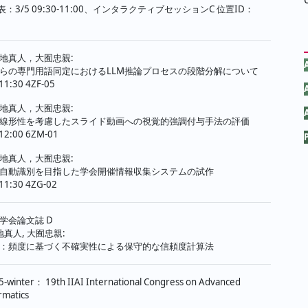
表：3/5 09:30-11:00、インタラクティブセッションC 位置ID：
ジ
送
地真人，大囿忠親:
り
らの専門用語同定におけるLLM推論プロセスの段階分解について
-11:30 4ZF-05
地真人，大囿忠親:
線形性を考慮したスライド動画への視覚的強調付与手法の評価
-12:00 6ZM-01
地真人，大囿忠親:
自動識別を目指した学会開催情報収集システムの試作
-11:30 4ZG-02
学会論文誌 D
地真人, 大囿忠親:
：頻度に基づく不確実性による保守的な信頼度計算法
5-winter： 19th IIAI International Congress on Advanced
rmatics