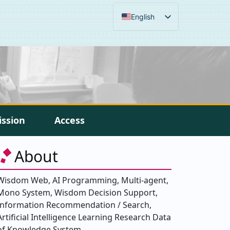
English
ission
Access
About
Wisdom Web, AI Programming, Multi-agent,
Mono System, Wisdom Decision Support,
Information Recommendation / Search,
Artificial Intelligence Learning Research Data
of Knowledge System.