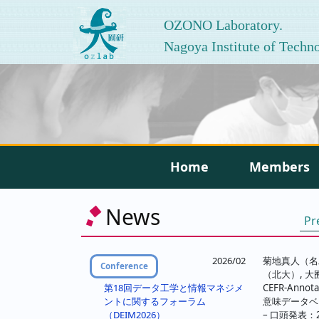
OZONO Laboratory.
Nagoya Institute of Techn
Home
Members
News
Pr
2026/02
菊地真人（名
Conference
（北大）, 大
CEFR-An
第18回データ工学と情報マネジメ
意味データベ
ントに関するフォーラム
– 口頭発表：2/2
（DEIM2026）