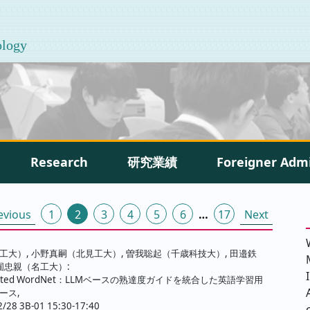
ology
Research
研究業績
Foreigner Adm
投
evious
1
2
3
4
5
6
…
17
Next
稿
の
工大）, 小野真嗣（北見工大）, 曽我聡起（千歳科技大）, 田邉鉄
囿忠親（名工大）:
ペ
notated WordNet：LLMベースの熟達度ガイドを統合した英語学習用
ース,
ー
8 3B-01 15:30-17:40