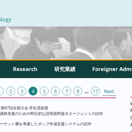
ology
Research
研究業績
Foreigner Adm
1
2
3
4
5
6
7
8
…
17
Next
 第87回全国大会 学生奨励賞
講師支援のための即応的な説明資料提示エージェントの試作
ーゲット層を考慮したポップ作成支援システムの試作