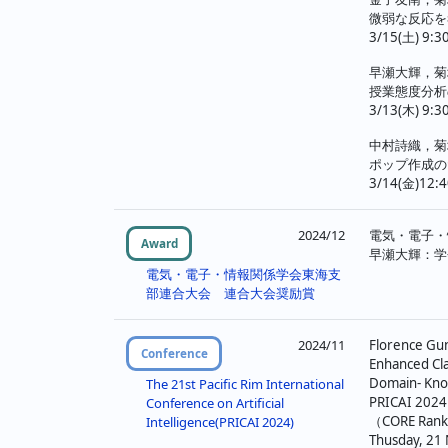
微弱な反応を
3/15(土) 9:3
早瀬大輝，菊
授業態度分析
3/13(木) 9:3
中村詩織，菊
ポップ作成の
3/14(金)12:
2024/12
電気・電子・
Award
早瀬大輝：学
電気・電子・情報関係学会東海支
部連合大会 連合大会奨励賞
2024/11
Florence Gun
Conference
Enhanced Cla
Domain- Kno
The 21st Pacific Rim International
PRICAI 
Conference on Artificial
（CORE Ra
Intelligence(PRICAI 2024)
Thusday, 21