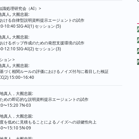
知識処理研究会（AI）>
地真人, 大囿忠親:
おける自律型説明資料提示エージェントの試作
20-10:40 SIG-AI(1) セッション (5)
地真人, 大囿忠親:
おけるポップ作成のための発想支援環境の試作
50-12:10 SIG-AI(2) セッション (3)
ッション >
地真人, 大囿忠親:
基づく相関ルールの評価におけるノイズ付与に着目した検証
C(2) 15:00~16:40
地真人，大囿忠親:
ための即応的な説明資料提示エージェントの試作
20〜15:20 7N-03
地真人，大囿忠親:
度を低めに見積もることによるノイズへの頑健性向上
40〜15:10 5N-09
地真人，大囿忠親: