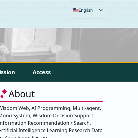
English
ission
Access
About
Wisdom Web, AI Programming, Multi-agent,
Mono System, Wisdom Decision Support,
Information Recommendation / Search,
Artificial Intelligence Learning Research Data
of Knowledge System.