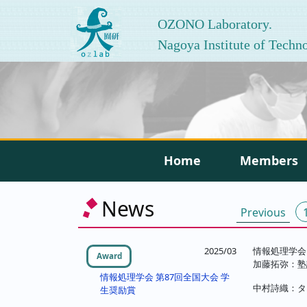
OZONO Laboratory.
Nagoya Institute of Techn
Home
Members
投
News
Previous
稿
の
2025/03
情報処理学会
Award
加藤拓弥：塾
ペ
情報処理学会 第87回全国大会 学
中村詩織：タ
生奨励賞
ー