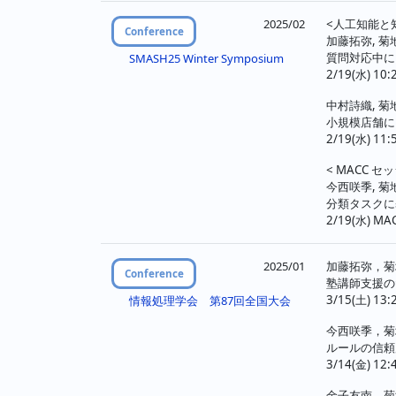
ジ
2025/02
<人工知能と
Conference
加藤拓弥, 菊
送
質問対応中に
SMASH25 Winter Symposium
2/19(水) 10:
り
中村詩織, 菊
小規模店舗に
2/19(水) 11:
< MACC セ
今西咲季, 菊
分類タスクに
2/19(水) MAC
2025/01
加藤拓弥，菊
Conference
塾講師支援の
3/15(土) 13:
情報処理学会 第87回全国大会
今西咲季，菊
ルールの信頼
3/14(金) 12:
金子友南，菊