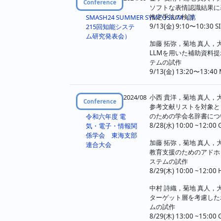
Conference
ソフトな表情認識結果に
推定手法の検討
SMASH24 SUMMER SYMPOSIUM（第
9/13(金) 9:10〜10:30
215回知能システ
ム研究発表会）
加藤 拓弥，菊地 真人，
LLMを用いた補助資料
テムの試作
9/13(金) 13:20〜13:
2024/08
小西 貴洋，菊地 真人，
Conference
参考文献リストを対象と
のための学会名辞書につ
令和六年度 電
8/28(水) 10:00 ~12:00 
気・電子・情報関
係学会 東海支部
加藤 拓弥，菊地 真人，
連合大会
教育支援のためのアドホ
ステムの試作
8/29(木) 10:00 ~12:00 
中村 詩織，菊地 真人，
ターゲット層を考慮した
ムの試作
8/29(木) 13:00 ~15:00 