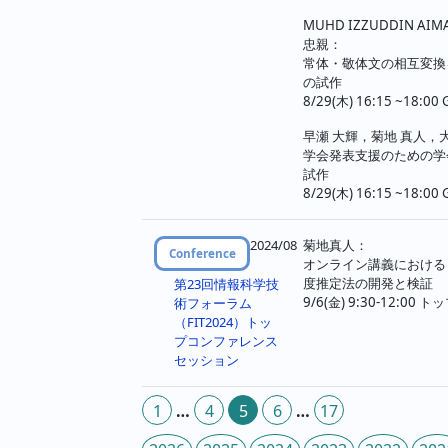
MUHD IZZUDDIN A
忠親：
常体・敬体文の相互変換
の試作
8/29(木) 16:15 ~18:00 
早瀬 大輝，菊地 真人，
学会発表支援のための学
試作
8/29(木) 16:15 ~18:00 
2024/08
菊地真人：
Conference
オンライン講義における
度推定法の開発と検証
第23回情報科学技
9/6(金) 9:30-12:00
術フォーラム
（FIT2024）トッ
プコンファレンス
セッション
投
1
…
4
5
6
…
17
稿