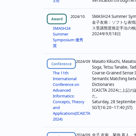
ジ
Verification through Arti
3.9)
送
2024/10
SMASH24 Summer Sy
Award
り
金子友南：ソフトな表情
ス受講態度推定手法の検
SMASH24
2024年9月18日
Summer
Symposium 優秀
賞
2024/09
Masato Kikuchi, Masats
Conference
Soga, Tetsu Tanabe, T
Coarse-Grained Sense 
The 11th
Semantic Matching bet
International
Dictionaries
Conference on
ICAICTA 2024に上
Advanced
た。
Informatics:
Saturday, 28 Septembe
Concepts, Theory
SGT(16:20~17:40 JST)
and
Applications(ICAICTA
2024)
2024/09
金子 友南，菊地 真人，