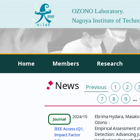
OZONO Laboratory.
Nagoya Institute of Techn
Home
Members
Research
投
News
Previous
1
2
稿
7
8
9
…
の
ペ
2024/10
Ebrima Hydara, Masato 
Journal
Ozono：
ー
Empirical Assessment 
IEEE Access (Q1,
Detection: Advancing Ju
Impact Factor