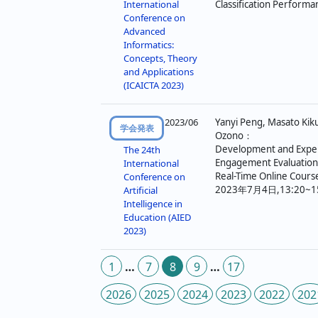
Classification Performa
International
Conference on
Advanced
Informatics:
Concepts, Theory
and Applications
(ICAICTA 2023)
2023/06
Yanyi Peng, Masato Kiku
学会発表
Ozono：
Development and Expe
The 24th
Engagement Evaluatio
International
Real-Time Online Cours
Conference on
2023年7月4日,13:20~15:2
Artificial
Intelligence in
Education (AIED
2023)
投
1
…
7
8
9
…
17
稿
2026
2025
2024
2023
2022
202