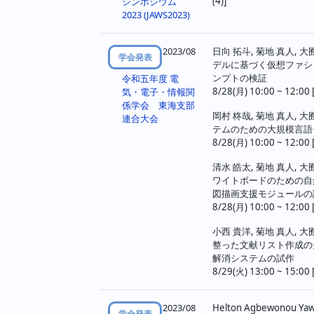
ジ
(4)]
シンポジウム
2023 (JAWS2023)
送
り
2023/08
日向 拓斗, 菊地 真人,
学会発表
デルに基づく仮想ファシ
ンプトの検証
令和五年度 電
8/28(月) 10:00 ~ 12:00 
気・電子・情報関
係学会 東海支部
岡村 柊哉, 菊地 真人,
連合大会
テムのための大規模言語
8/28(月) 10:00 ~ 12:00 
清水 皓太, 菊地 真人,
ワイトボードのための自
図描画支援モジュールの
8/28(月) 10:00 ~ 12:00 
小西 貴洋, 菊地 真人, 大
整った文献リスト作成の
解消システムの試作
8/29(火) 13:00 ~ 15:00 
2023/08
Helton Agbewonou Yawo
学会発表