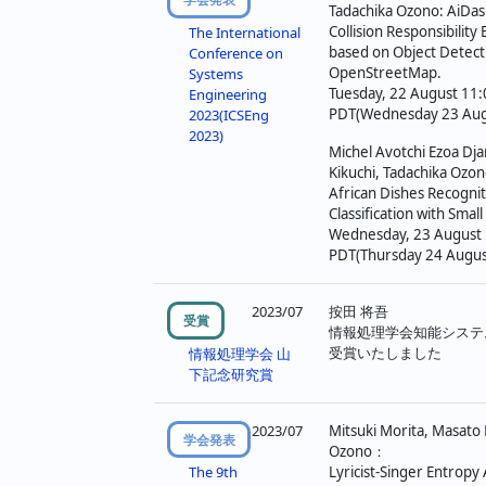
Tadachika Ozono: AiDas
Collision Responsibility
The International
based on Object Detect
Conference on
OpenStreetMap.
Systems
Tuesday, 22 August 11:
Engineering
PDT(Wednesday 23 Augu
2023(ICSEng
2023)
Michel Avotchi Ezoa Dj
Kikuchi, Tadachika Ozon
African Dishes Recogni
Classification with Smal
Wednesday, 23 August 
PDT(Thursday 24 August
2023/07
按田 将吾
受賞
情報処理学会知能システ
受賞いたしました
情報処理学会 山
下記念研究賞
2023/07
Mitsuki Morita, Masato 
学会発表
Ozono：
Lyricist-Singer Entropy A
The 9th