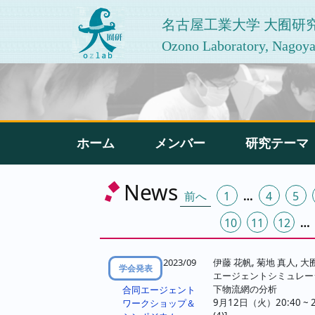
名古屋工業大学 大囿研
Ozono Laboratory, Nagoya 
ホーム
メンバー
研究テーマ
投
News
前へ
1
…
4
5
稿
10
11
12
…
の
ペ
2023/09
伊藤 花帆, 菊地 真人, 大
学会発表
エージェントシミュレー
ー
下物流網の分析
合同エージェント
9月12日（火）20:40 ~ 
ワークショップ＆